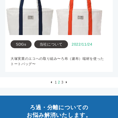
SDGs
当社について
2022/11/24
大塚実業のエコへの取り組み〜ろ布（濾布）端材を使った
トートバッグ〜
1
2
3
ろ過・分離についての
お悩み解消いたします。