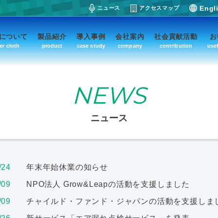
Engl
ニュース
アクセスマップ
について
製品紹介
導入事例
会社案内
社会貢献活動
お
ter cloth
product
case study
company
contribution
usef
NEWS
ニュース
/24
年末年始休業の知らせ
/09
NPO法人 Grow&Leapの活動を支援しました
/09
チャイルド・ファンド・ジャパンの活動を支援しま