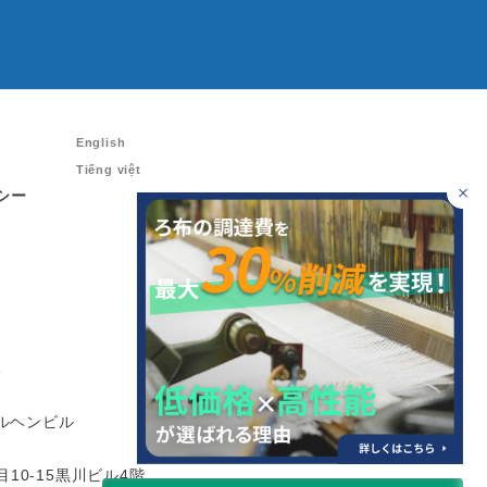
English
ム
Tiếng việt
シー
1
エルヘンビル
目10-15黒川ビル4階