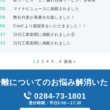
/26
新サービス「エア漏れ点検サービス」を発表
/29
マイナビニュースに掲載されました
/26
弊社代表が著書を出版しました！
/04
Ciesf より感謝状をいただきました！！
/17
日刊工業新聞に掲載されました②
/13
日刊工業新聞に掲載されました
1
2
3
4
5
...
最後 »
分離についての
お悩み解消いた
0284-73-1801
受付時間：平日9:00～17:30