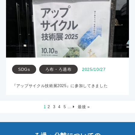
SDGs
ろ布・ろ過布
2025/10/27
『アップサイクル技術展2025』に参加してきました
1
2
3
4
5
...
最後 »