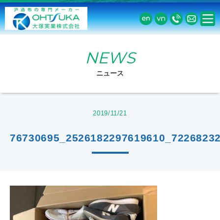
NEWS
ニュース
2019/11/21
76730695_2526182297619610_7226823