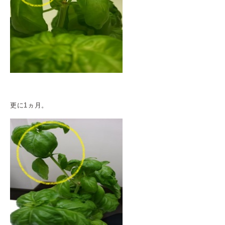
更に1ヵ月。